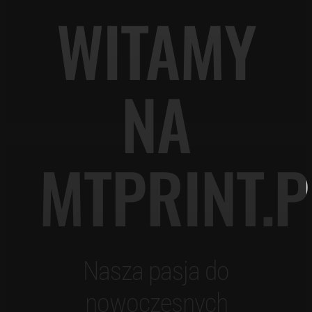
WITAMY
NA
MTPRINT.P